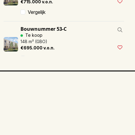
€715.000 v.o.n.
Vergelijk
Bouwnummer 53-C
Te koop
148 m² (GBO)
€695.000 v.o.n.
Vergelijk
Bouwnummer 54-C
Te koop
148 m² (GBO)
€695.000 v.o.n.
Vergelijk
Ter Steege Bouw Vastgoed Delft
Vrij-Harnasch 1, Den Hoorn
Bouwnummer 58-D
Gereserveerd
015-20 62 100
148 m² (GBO)